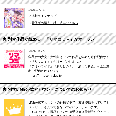
2026.07.13
▷
掲載ラインナップ
▷
電子版の購入・試し読みはこちら
別マ作品が読める！「リマコミ＋」がオープン！
2024.06.25
集英社の少女・女性向けマンガ作品を集めた総合配信サイ
ト「リマコミ＋」がオープンしました。
『アオハライド』『あたしの！』『消えた初恋』も全話無
料で配信されています！
https://rimacomiplus.jp
別マLINE公式アカウントについてのお知らせ
LINE公式アカウントの仕様変更で、友達登録をしていても
メッセージを受信できない方がいらっしゃいます。
これまでLINEで配信していた待受画像は
最新号紹介ページ