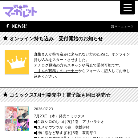
オンライン持ち込み 受付開始のお知らせ
直接まんが持ち込みに来られない方のために、オンライン
持ち込みをスタートさせました。
アナログ原稿の方もスキャンや写真で受付可能です。
「まんが投稿」のコーナー
からフォームに記入してお申し
込みください。
コミックス7月刊発売中！電子版も同日発売☆
2026.07.23
7月23日（木）発売コミックス
■[白銀シロのしつけ方] 1巻 アリハラナオ
■[ユメかウツツか] 6巻 咲坂伊緒
■[神に恋など早すぎる] 3巻 双海芽生