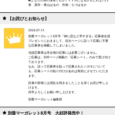
■[となりの席の深美くんがアイドルになるかもしれない] 2
巻 原作：青山はるの 作画：ちづはるか
【お詫びとお知らせ】
2026.07.13
別冊マーガレット8月号『神に恋など早すぎる』応募者全員
プレゼントにおきまして、目次ページに誤って応募に不要
な応募券を掲載してしまいました。
当該応募券は本企画の応募には必要ございません。
ご応募は、608ページ掲載の「応募シート」のみで受け付け
ております。
なお、誤って応募券を貼って応募されたハガキについて
も、応募シートの貼り付けがあれば有効とさせていただき
ます。
読者の皆様には混乱を招きましたことを深くお詫び申し上
げます。
何卒よろしくお願い申し上げます。
別冊マーガレット編集部
別冊マーガレット8月号 大好評発売中！